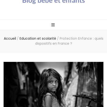
Blog bébé Calin
Un blog sur les bébés et les enfants
Caline
Accueil
/
Education et scolarité
/
Protection Enfance : quels
dispositifs en France ?