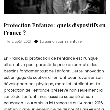
Protection Enfance : quels dispositifs en
France ?
sur
le
2 août 2021
Laisser un commentaire
Protection
Enfance
:
En France, la protection de l’enfance est l’unique
quels
alternative pour garantir la prise en compte des
dispositifs
besoins fondamentaux de l’enfant. Cette innovation
en
est un gage de soutien à l’enfant pour favoriser son
France
?
développement physique, moral et intellectuel. La
protection de l’enfance préserve non seulement la
santé de l’enfant, mais aussi sa sécurité et son
éducation. Toutefois, la loi française du 14 mars 2016
met en place un ensemble de dispositifs qui visent à