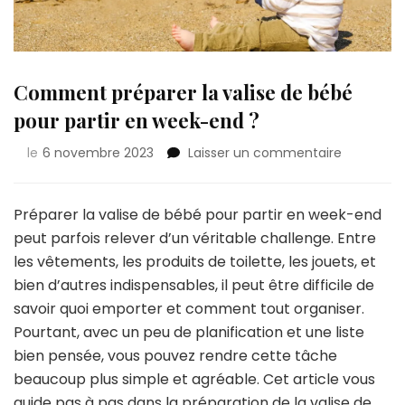
Comment préparer la valise de bébé
pour partir en week-end ?
sur
le
6 novembre 2023
Laisser un commentaire
Commen
préparer
la
Préparer la valise de bébé pour partir en week-end
valise
peut parfois relever d’un véritable challenge. Entre
de
les vêtements, les produits de toilette, les jouets, et
bébé
bien d’autres indispensables, il peut être difficile de
pour
partir
savoir quoi emporter et comment tout organiser.
en
Pourtant, avec un peu de planification et une liste
week-
bien pensée, vous pouvez rendre cette tâche
end
beaucoup plus simple et agréable. Cet article vous
?
guide pas à pas dans la préparation de la valise de