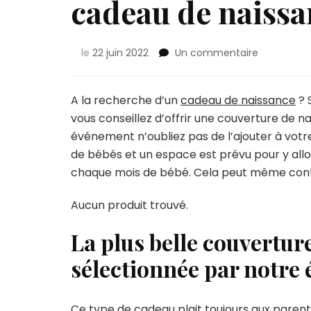
cadeau de naissa
sur
le
22 juin 2022
Un commentaire
Couvertur
mensuelle
pour
A la recherche d’un
cadeau de naissance
? 
bébé
vous conseillez d’offrir une couverture de n
:
événement n’oubliez pas de l’ajouter à votre
le
de bébés et un espace est prévu pour y allo
cadeau
de
chaque mois de bébé. Cela peut même contin
naissance
tendance
Aucun produit trouvé.
La plus belle couvertu
sélectionnée par notre 
Ce type de cadeau plait toujours aux
parent