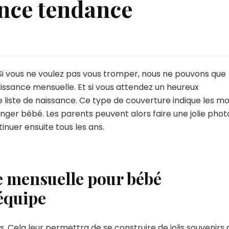
nce tendance
e
Si vous ne voulez pas vous tromper, nous ne pouvons que
aissance mensuelle. Et si vous attendez un heureux
 liste de naissance. Ce type de couverture indique les mo
nger bébé. Les parents peuvent alors faire une jolie phot
uer ensuite tous les ans.
re mensuelle pour bébé
équipe
s
. Cela leur permettra de se construire de jolis souvenirs 