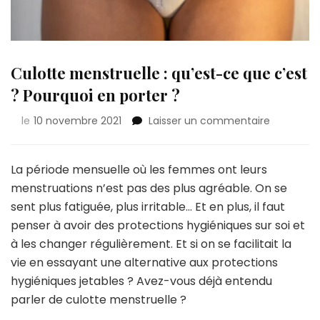
Culotte menstruelle : qu’est-ce que c’est
? Pourquoi en porter ?
sur
le
10 novembre 2021
Laisser un commentaire
Culotte
menstruel
:
La période mensuelle où les femmes ont leurs
qu’est-
menstruations n’est pas des plus agréable. On se
ce
sent plus fatiguée, plus irritable… Et en plus, il faut
que
penser à avoir des protections hygiéniques sur soi et
c’est
?
à les changer régulièrement. Et si on se facilitait la
Pourquoi
vie en essayant une alternative aux protections
en
hygiéniques jetables ? Avez-vous déjà entendu
porter
parler de culotte menstruelle ?
?