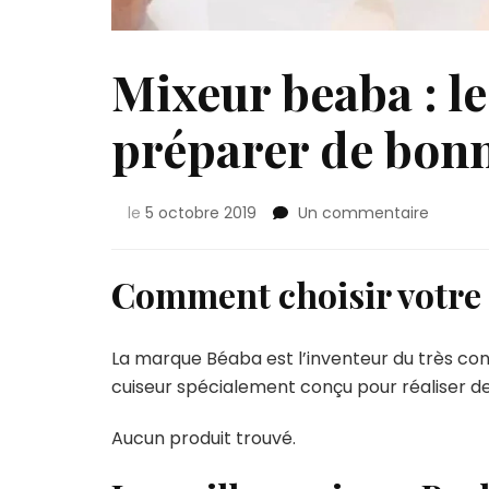
Mixeur beaba : l
préparer de bon
sur
le
5 octobre 2019
Un commentaire
Mixeur
beaba
:
Comment choisir votre
le
meilleur
robot
La marque Béaba est l’inventeur du très con
pour
cuiseur spécialement conçu pour réaliser d
prépare
de
Aucun produit trouvé.
bonnes
purées