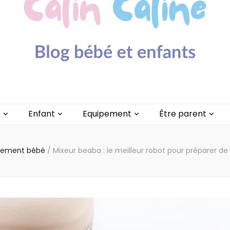
lin Caline
é
Enfant
Equipement
Être parent
pement bébé
/
Mixeur beaba : le meilleur robot pour préparer d