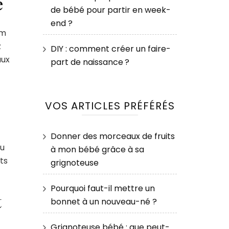
e
de bébé pour partir en week-
end ?
um
z
DIY : comment créer un faire-
aux
part de naissance ?
VOS ARTICLES PRÉFÉRÉS
Donner des morceaux de fruits
au
à mon bébé grâce à sa
ts
grignoteuse
Pourquoi faut-il mettre un
t
bonnet à un nouveau-né ?
Grignoteuse bébé : que peut-