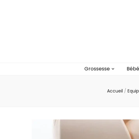
Blog bébé Ca
Un blog sur les bébés et les enfants
Grossesse
Béb
Accueil
/
Equi