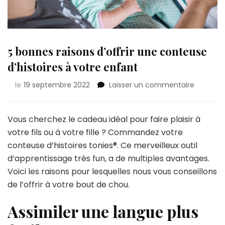
5 bonnes raisons d’offrir une conteuse
d’histoires à votre enfant
sur
le
19 septembre 2022
Laisser un commentaire
5
bonnes
raisons
Vous cherchez le cadeau idéal pour faire plaisir à
d’offrir
votre fils ou à votre fille ? Commandez votre
une
conteuse d’histoires tonies®. Ce merveilleux outil
conteus
d’apprentissage très fun, a de multiples avantages.
d’histoir
à
Voici les raisons pour lesquelles nous vous conseillons
votre
de l’offrir à votre bout de chou.
enfant
Assimiler une langue plus