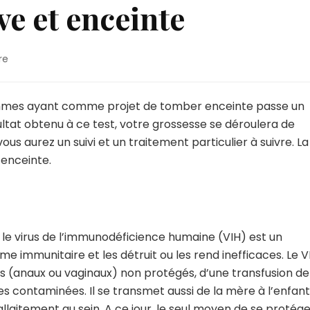
ve et enceinte
sur
re
Je
suis
séropositive
 femmes ayant comme projet de tomber enceinte passe un
et
ultat obtenu à ce test, votre grossesse se déroulera de
enceinte
 vous aurez un suivi et un traitement particulier à suivre. La
enceinte.
 le virus de l’immunodéficience humaine (VIH) est un
ème immunitaire et les détruit ou les rend inefficaces. Le V
s (anaux ou vaginaux) non protégés, d’une transfusion de
 contaminées. Il se transmet aussi de la mère à l’enfant
allaitement au sein
. A ce jour, le seul moyen de se protég