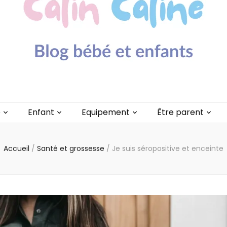
lin Caline
é
Enfant
Equipement
Être parent
Accueil
/
Santé et grossesse
/
Je suis séropositive et enceinte