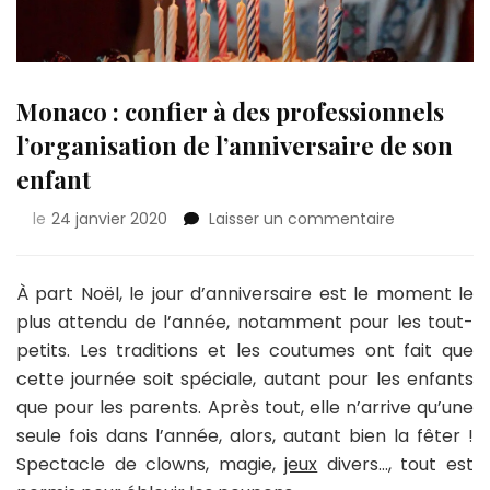
Monaco : confier à des professionnels
l’organisation de l’anniversaire de son
enfant
sur
le
24 janvier 2020
Laisser un commentaire
Monaco
:
confier
À part Noël, le jour d’anniversaire est le moment le
à
plus attendu de l’année, notamment pour les tout-
des
petits. Les traditions et les coutumes ont fait que
professionne
cette journée soit spéciale, autant pour les enfants
l’organisatio
de
que pour les parents. Après tout, elle n’arrive qu’une
l’anniversair
seule fois dans l’année, alors, autant bien la fêter !
de
Spectacle de clowns, magie,
jeux
divers…, tout est
son