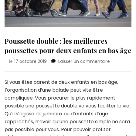
Poussette double : les meilleures
poussettes pour deux enfants en bas âge
sur
le
17 octobre 2019
Laisser un commentaire
Poussette
double
:
Si vous êtes parent de deux enfants en bas âge,
les
l’organisation d’une balade peut vite être
meilleures
compliquée. Vous procurer le plus rapidement
poussettes
possible une poussette double va vous faciliter la vie.
pour
deux
Qu’il s’agisse de jumeaux ou d’enfants d’âge
enfants
rapprochés, n’avoir qu’une poussette simple ne sera
en
pas possible pour vous. Pour pouvoir profiter
bas