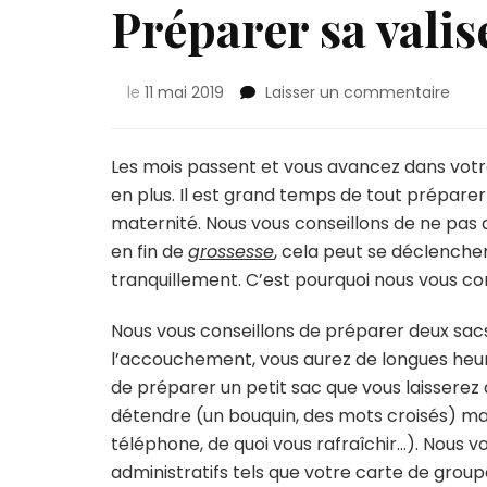
Préparer sa valis
sur
le
11 mai 2019
Laisser un commentaire
Prép
sa
valis
Les mois passent et vous avancez dans votr
pour
en plus. Il est grand temps de tout préparer
la
maternité. Nous vous conseillons de ne pas a
mate
en fin de
grossesse
, cela peut se déclenche
tranquillement. C’est pourquoi nous vous con
Nous vous conseillons de préparer deux sac
l’accouchement, vous aurez de longues heur
de préparer un petit sac que vous laisserez 
détendre (un bouquin, des mots croisés) mai
téléphone, de quoi vous rafraîchir…). Nous 
administratifs tels que votre carte de group